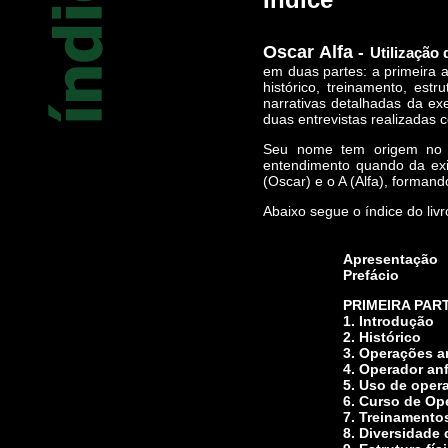
Oscar Alfa
-
Utilização 
em duas partes: a primeira 
histórico, treinamento, est
narrativas detalhadas da e
duas entrevistas realizada
Seu nome tem origem no A
entendimento quando da exi
(Oscar) e o A (Alfa), forman
Abaixo segue o índice do livr
Apresentação
Prefácio
PRIMEIRA PAR
1. Introdução
2. Histórico
3. Operações an
4. Operador an
5. Uso de opera
6. Curso de Op
7. Treinament
8. Diversidade