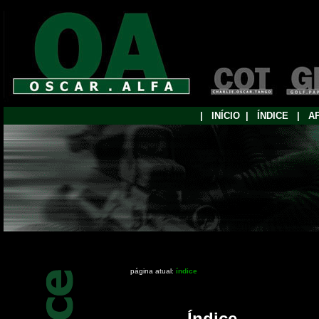
|
...
INÍCIO
..
|
...
ÍNDICE
...
|
...
A
página atual:
índice
Índice