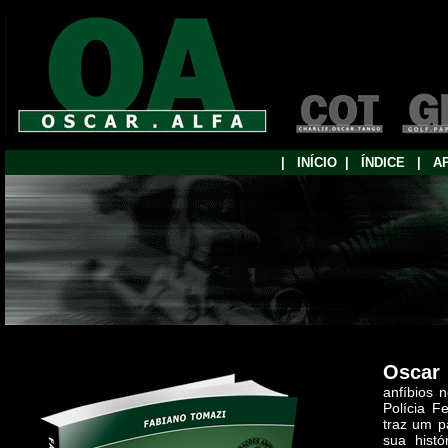
|
...
INÍCIO
..
|
...
ÍNDICE
...
|
...
A
Oscar 
anfíbios 
Polícia F
traz um p
sua histó