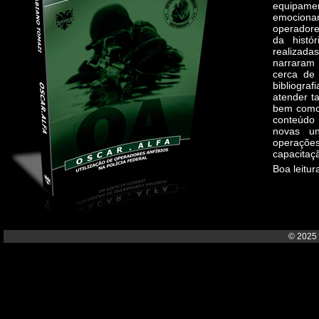
equipamen
emocion
operadore
da histó
realizad
narraram 
cerca de 
bibliogra
atender ta
bem como 
conteúdo 
novas un
operações
capacitaçã
Boa leitur
© 2025 