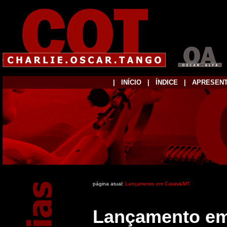
|
...
INÍCIO
...
|
...
ÍNDICE
...
|
...
APRESEN
página atual:
Lançamento em Cuiabá/MT
Lançamento em