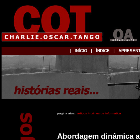
|
...
INÍCIO
...
|
...
ÍNDICE
...
|
...
APRESEN
página atual:
artigos > crimes de informática
Abordagem dinâmica ao