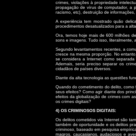
crimes, violações à propriedade intelectu
propagação de vírus de computador, a pi
racismo, etc), destruição de informações,
A experiência tem mostrado quão delica
procedimentos desatualizados para a alt
Ora, temos hoje mais de 600 milhões de
sons e imagens. Tudo isso, literalmente, 
Segundo levantamentos recentes, a comun
cresce na mesma proporção. No entanto,
se considera a Internet como separad
Ademais, seria preciso separar os cri
cidadãos de países diversos.
Diante da alta tecnologia as questões fu
Quando do cometimento do delito, como fa
seus efeitos? Como agir diante dos princí
efeitos da globalização de crimes com as
os crimes digitais?
4) OS CRIMINOSOS DIGITAIS:
Os delitos cometidos via Internet são ta
também de oportunidade e os delitos prat
criminoso, baseado em pesquisa empírica,
magros, caucasianos, audaciosos e aven