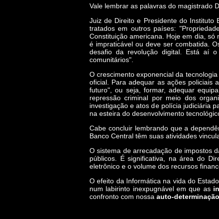
Vale lembrar as palavras do magistrado D
Juiz de Direito e Presidente do Instituto
tratados em outros países: "Propriedade
Constituição americana. Hoje em dia, s
é impraticável ou deve ser combatida. O
desafio da revolução digital. Está aí
comunitários".
O crescimento exponencial da tecnologia e
oficial. Para adequar as ações policiais
futuro", ou seja, formar, adequar equipa
repressão criminal por meio dos organi
investigação e atos de polícia judiciári
na esteira do desenvolvimento tecnológi
Cabe concluir lembrando que a dependên
Banco Central têm suas atividades vincul
O sistema de arrecadação de impostos d
públicos. É significativa, na área do 
eletrônico e o volume dos recursos financ
O efeito da Informática na vida do Estad
num labirinto inexpugnável em que as
i
confronto com nossa
auto-determinaçã