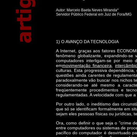
Autor: Marcelo Baeta Neves Miranda*
Servidor Público Federal em Juiz de Fora/MG
1) O AVANÇO DA TECNOLOGIA
A Internet, graças aos fatores ECONO
fenômeno globalizante, expandindo-se 
computadores interligam-se por meio d
em
movimentação financeira
,
intercâmbio
culturas. Esta progressiva dependência
questões ainda carentes de regulament
paradoxalmente vão buscar nos nichos te
considerando-se até mesmo a caracter
freqüentemente procedimentos e tecno
regulamentadas. A velocidade com que a 
Por outro lado, o ineditismo das circun
que só se identificam formalmente em sit
sejam eles pessoas físicas ou jurídicas, 
Ora, como definir o que seja o "crime d
entre computadores ou sistemas de proc
pacífico do computador é desvirtuado pa