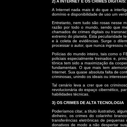
2) A INTERNET E OS CRIMES DIGITAIS:
A Internet nada mais é do que a interli
domínio e disponibilidade de uso um verda
Entretanto, nem tudo são rosas nesse mun
razão por todo o mundo, sendo que mes
chamados de crimes digitais ou transna
extremo do planeta. Esta peculiaridade t
e à coleta de evidências. Surge o dile
processar o autor, que nunca ingressou 
Polícias do mundo inteiro, tais como o
policiais especialmente treinados e, pri
tônica tem sido a maximização da cooper
fundamentais. O que mais tem atemoriza
Internet. Sua quase absoluta falta de co
criminosas, unindo os ideais ou interesses
Tal cenário leva a crer que os crimino
revolucionária do espaço cibernético, pa
habilidades técnicas.
3) OS CRIMES DE ALTA TECNOLOGIA
Poderíamos citar, a título ilustrativo, a
dinheiro, os crimes do colarinho branc
transferências eletrônicas de pequenas
donativos de modo a não despertar suspei