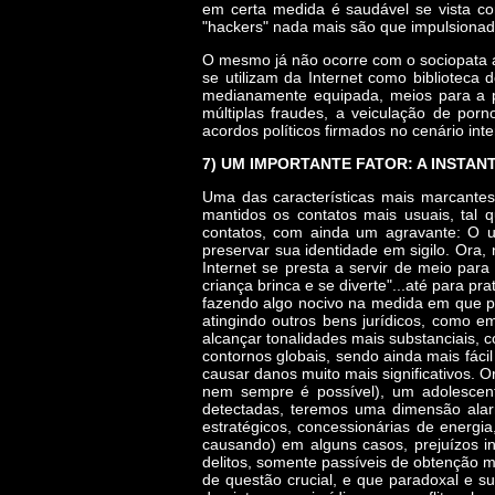
em certa medida é saudável se vista c
"hackers" nada mais são que impulsiona
O mesmo já não ocorre com o sociopata an
se utilizam da Internet como biblioteca
medianamente equipada, meios para a prá
múltiplas fraudes, a veiculação de porn
acordos políticos firmados no cenário in
7) UM IMPORTANTE FATOR: A INSTAN
Uma das características mais marcante
mantidos os contatos mais usuais, tal q
contatos, com ainda um agravante: O 
preservar sua identidade em sigilo. Ora,
Internet se presta a servir de meio par
criança brinca e se diverte"...até para pr
fazendo algo nocivo na medida em que pe
atingindo outros bens jurídicos, como 
alcançar tonalidades mais substanciais, c
contornos globais, sendo ainda mais fáci
causar danos muito mais significativos. 
nem sempre é possível), um adolescen
detectadas, teremos uma dimensão alarm
estratégicos, concessionárias de energi
causando) em alguns casos, prejuízos inc
delitos, somente passíveis de obtenção m
de questão crucial, e que paradoxal e s