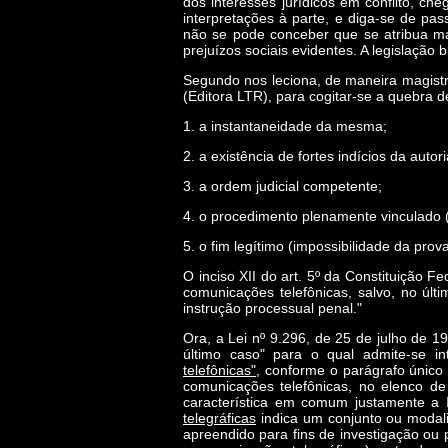
dos interesses jurídicos em conflito, ch
interpretações à parte, e diga-se de p
não se pode conceber que se atribua ma
prejuízos sociais evidentes. A legislação
Segundo nos leciona, de maneira magistra
(Editora LTR), para cogitar-se a quebra d
1. a instantaneidade da mesma;
2. a existência de fortes indícios da auto
3. a ordem judicial competente;
4. o procedimento plenamente vinculado (
5. o fim legítimo (impossibilidade da prova
O inciso XII do art. 5º da Constituição F
comunicações telefônicas, salvo, no últi
instrução processual penal."
Ora, a Lei nº 9.296, de 25 de julho de 1
último caso" para o qual admite-se in
telefônicas"
, conforme o parágrafo único
comunicações telefônicas, no elenco d
característica em comum justamente a
telegráficas
indica um conjunto ou modali
apreendido para fins de investigação ou