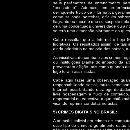
seus parâmetros de entendimento para
"brincadeira" . Ademais, tem preferênc
delinqüente típico de informática geralmen
como se pode perceber, dificulta sobr
flagrante ou mesmo que se suspeite del
de uma conceituada universidade ou ain
se terá uma dimensão alarmante da ques
Cabe ressaltar que a Internet é hoje 
lucrativas. Os resultados assim, de tais
ainda prioritário na maioria dos países,
As iniciativas de combate aos crimes reg
ou instituições Diante do impacto da a
provocaram aflição- tais como quando da 
logo foram assimiladas.
Cabe aqui fazer uma observação quant
responsabilidade social, muito semelh
Internet, possibilitando o tráfego de dad
livre hospedagem e fluxo de conteúdo,
empresarial ou educativa a que estão sub
visando reprimir condutas nefastas.
5) CRIMES DIGITAIS NO BRASIL:
A atuação policial em crimes de computad
esse tipo de crime, e geralmente estão l