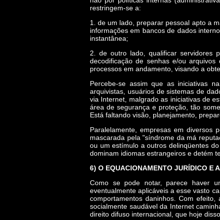
não por políticas internas (administrati
restringem-se a:
1. de um lado, preparar pessoal apto a m
informações em bancos de dados internos,
instantânea;
2. de outro lado, qualificar servidores 
decodificação de senhas e/ou arquivos 
processos em andamento, visando a obten
Percebe-se assim que as iniciativas na
arquivistas, usuários de sistemas de da
via Internet, malgrado as iniciativas de 
área de segurança e proteção, tão somen
Está faltando visão, planejamento, preparo
Paralelamente, empresas em diversos po
mascarada pela "síndrome da má reputaç
ou um estímulo a outros delinqüentes do 
dominam idiomas estrangeiros e detém tec
6) O EQUACIONAMENTO JURÍDICO E 
Como se pode notar, parece haver uma 
eventualmente aplicáveis a esse vasto cam
comportamentos daninhos. Com efeito, a
socialmente saudável da Internet caminha
direito difuso internacional, que hoje dis