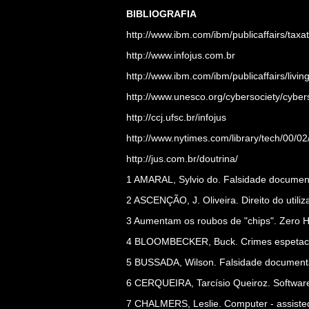
BIBLIOGRAFIA
http://www.ibm.com/ibm/publicaffairs/taxat
http://www.infojus.com.br
http://www.ibm.com/ibm/publicaffairs/livi
http://www.unesco.org/cybersociety/cybe
http://ccj.ufsc.br/infojus
http://www.nytimes.com/library/tech/00/02
http://jus.com.br/doutrina/
1 AMARAL, Sylvio do. Falsidade documenta
2 ASCENÇÃO, J. Oliveira. Direito do utiliz
3 Aumentam os roubos de "chips". Zero Ho
4 BLOOMBECKER, Buck. Crimes espetacul
5 BUSSADA, Wilson. Falsidade documental 
6 CERQUEIRA, Tarcísio Queiroz. Software 
7 CHALMERS, Leslie. Computer - assisted 