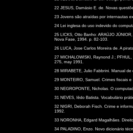
22 JESUS, Damásio E. de. Novas questões
23 Jovens são atraídas por internautas ex
24 Lei inglesa do uso indevido do computad
25 LICKS, Otto Banho: ARAÚJO JÚNIOR, Joã
Nova Fase, 1994. p. 82-103.
26 LUCA, Jose Carlos Moreira de. A pirat
27 MICHALOWISKI, Raynond J.; PFHUL, Erdw
275, may 1991.
28 MIRABETE, Julio Fabbrini. Manual de dir
29 MONTEIRO, Samuel. Crimes fiscais e 
30 NEGROPONTE, Nicholas. O computador li
31 NEVES, Iêdo Batista. Vocabulário práti
32 NIGRI, Deborah Fisch. Crime e informát
1992.
33 NORONHA, Edgard Magalhães. Direito pe
34 PALADINO, Enzo. Novo dicionário técni