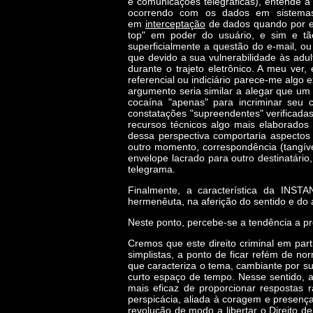
e comunicações telegráficas), entende 
ocorrendo com os dados em sistemas
em
interceptação
de dados quando por e
top" em poder do usuário, e sim e 
superficialmente a questão do e-mail, o
que devido a sua vulnerabilidade às adult
durante o trajeto eletrônico. A meu ver,
referencial ou indiciário parece-me algo 
argumento seria similar a alegar que um 
cocaína "apenas" para incriminar seu 
constatações "supreendentes" verificada
recursos técnicos algo mais elaborados 
dessa perspectiva comportaria aspectos
outro momento, correspondência (tangíve
envelope lacrado para outro destinatário,
telegrama.
Finalmente, a característica da INST
hermenêuta, na aferição do sentido e do 
Neste ponto, percebe-se a tendência a pr
Cremos que este direito criminal em part
simplistas, a ponto de ficar refém de n
que caracteriza o tema, cambiante por su
curto espaço de tempo. Nesse sentido, 
mais eficaz de proporcionar respostas 
perspicácia, aliada à coragem e presença
revolução de modo a libertar o Direito de