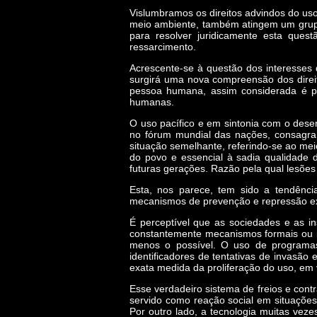
Vislumbramos os direitos advindos do us
meio ambiente, também atingem um grupo 
para resolver juridicamente esta que
ressarcimento.
Acrescente-se à questão dos interesses d
surgirá uma nova compreensão dos direi
pessoa humana, assim considerada é pr
humanas.
O uso pacífico e em sintonia com o dese
no fórum mundial das nações, consagran
situação semelhante, referindo-se ao me
do povo e essencial à sadia qualidade 
futuras gerações. Razão pela qual lesões
Esta, nos parece, tem sido a tendênci
mecanismos de prevenção e repressão ex
É perceptível que as sociedades e as in
constantemente mecanismos formais ou in
menos o possível. O uso de programas 
identificadores de tentativas de invasão
exata medida da proliferação do uso, em
Esse verdadeiro sistema de freios e cont
servido como reação social em situações e
Por outro lado, a tecnologia muitas vez