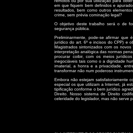
remotos ou por sua utilização para obter 
em que fiquem bem definidos e apurados 
resultados, bem como outros elementos i
crime, sem prévia cominação legal?
O objetivo deste trabalho será o de f
segurança pública.
Preliminarmente, pode-se afirmar que 
jurídico do art. 6º e incisos do CPP) e o
Magistrados sintonizados com os novos 
interpretação analógica das normas pena
procurar coibir, com os meios jurídico
inegociáveis tais como o a dignidade hum
imaterial, a honra e a privacidade, ent
transformar não num poderoso instrumento
Embora não estejam satisfatoriamente cod
especial os que utilizam a Internet, já e
tipificação conforme o bem jurídico agre
Direito. Nosso sistema de Direito codif
celeridade do legislador, mas não serve pa