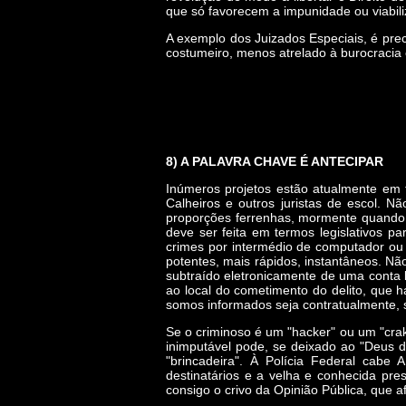
que só favorecem a impunidade ou viabiliz
A exemplo dos Juizados Especiais, é prec
costumeiro, menos atrelado à burocracia 
8) A PALAVRA CHAVE É ANTECIPAR
Inúmeros projetos estão atualmente em 
Calheiros e outros juristas de escol. 
proporções ferrenhas, mormente quando s
deve ser feita em termos legislativos p
crimes por intermédio de computador ou 
potentes, mais rápidos, instantâneos. Nã
subtraído eletronicamente de uma conta b
ao local do cometimento do delito, que
somos informados seja contratualmente, s
Se o criminoso é um "hacker" ou um "crak
inimputável pode, se deixado ao "Deus d
"brincadeira". À Polícia Federal cabe
destinatários e a velha e conhecida pr
consigo o crivo da Opinião Pública, que a