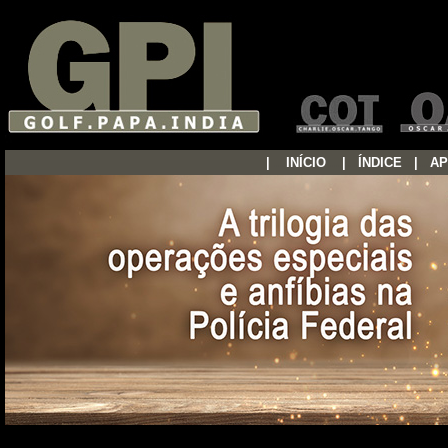
|
...
INÍCIO
...
|
...
ÍNDICE
...
|
...
AP