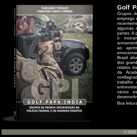
Golf P
Grupos de
emprego d
recenteme
algumas m
partes. A
o treina
armamento
ao apri
emocionan
Brasil af
dos grand
relatos da
da Acad
conflagra
trabalho 
entrevist
vários e
desenvolv
Boa leitur
© 2025 